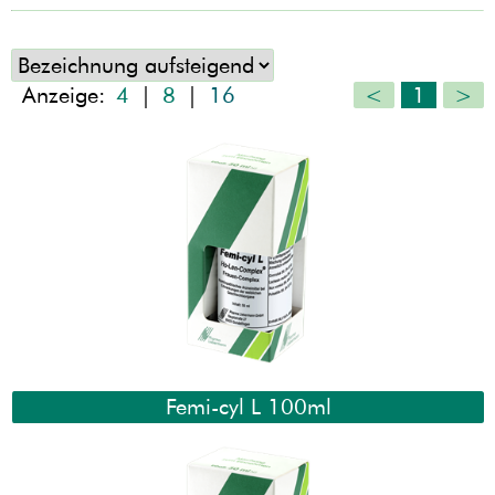
Anzeige:
4
|
8
|
16
<
1
>
Femi-cyl L 100ml