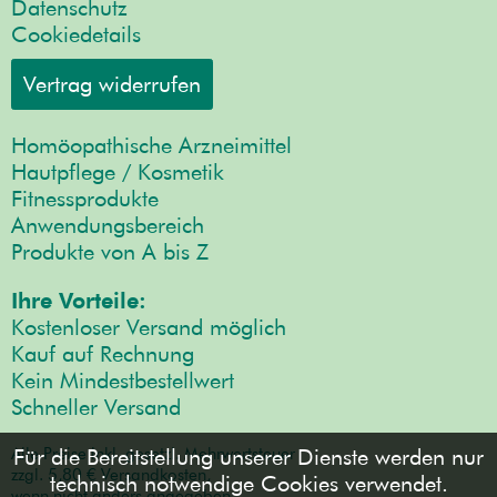
Datenschutz
Cookiedetails
Vertrag widerrufen
Homöopathische Arzneimittel
Hautpflege / Kosmetik
Fitnessprodukte
Anwendungsbereich
Produkte von A bis Z
Ihre Vorteile:
Kostenloser Versand möglich
Kauf auf Rechnung
Kein Mindestbestellwert
Schneller Versand
Alle Preise inkl. gesetzl. Mehrwertsteuer
Für die Bereitstellung unserer Dienste werden nur
zzgl. 5,80 € Versandkosten,
technisch notwendige Cookies verwendet.
wenn nicht anders angegeben.