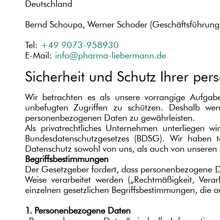
Deutschland
Nerven, Psyche, Schlaf
Bernd Schoupa, Werner Schoder (Geschäftsführung
Herz - Kreislauf - Venen
Tel:
+49 9073-958930
Kopf, Schwindel, Migräne
E-Mail:
info@pharma-liebermann.de
Sicherheit und Schutz Ihrer p
Magen - Darm, Leber - Galle
Frauenbeschwerden
Wir betrachten es als unsere vorrangige Aufgab
unbefugten Zugriffen zu schützen. Deshalb wen
Niere - Blase - Prostata
personenbezogenen Daten zu gewährleisten.
Als privatrechtliches Unternehmen unterliegen
Haut
Bundesdatenschutzgesetzes (BDSG). Wir haben te
Datenschutz sowohl von uns, als auch von unseren e
Produkte von A bis Z
Begriffsbestimmungen
Der Gesetzgeber fordert, dass personenbezogene Da
Weise verarbeitet werden („Rechtmäßigkeit, Vera
einzelnen gesetzlichen Begriffsbestimmungen, die 
1. Personenbezogene Daten