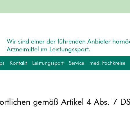
Wir sind einer der führenden Anbieter homö
Arzneimittel im Leistungssport.
ps
Kontakt
Leistungssport
Service
med. Fachkreise
eme
Bildergalerie
Downloads
Fachkreiszugang
Ausrüstende Verbände
Anfahrt / Kontakt
Termine
Messen
Vertriebspartner im Ausla
ortlichen gemäß Artikel 4 Abs. 7 
Seminare
Tipp
Widerrufsformular