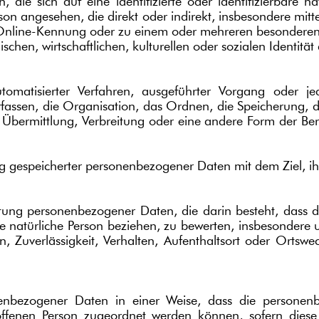
die sich auf eine identifizierte oder identifizierbare n
 Person angesehen, die direkt oder indirekt, insbesondere 
Online-Kennung oder zu einem oder mehreren besonderen 
chen, wirtschaftlichen, kulturellen oder sozialen Identität 
automatisierter Verfahren, ausgeführter Vorgang ode
assen, die Organisation, das Ordnen, die Speicherung, 
bermittlung, Verbreitung oder eine andere Form der Bere
ng gespeicherter personenbezogener Daten mit dem Ziel, ih
rbeitung personenbezogener Daten, die darin besteht, da
e natürliche Person beziehen, zu bewerten, insbesondere um
n, Zuverlässigkeit, Verhalten, Aufenthaltsort oder Ortswe
nenbezogener Daten in einer Weise, dass die persone
roffenen Person zugeordnet werden können, sofern diese