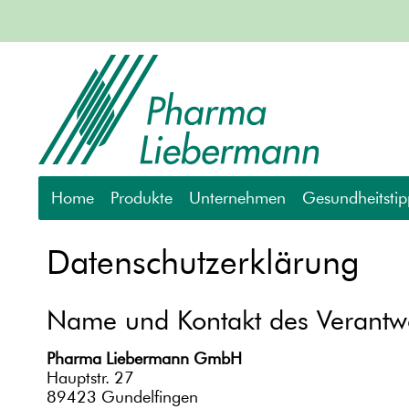
Home
Produkte
Unternehmen
Gesundheitstip
Homöopathische Arzneimittel
Muskelprobl
Datenschutzerklärung
Hautpflege / Kosmetik
Müde Beine
Fitnessprodukte
Erkältung
Name und Kontakt des Verantw
Anwendungsbereich
Pod Cast RT1 
Pharma Liebermann GmbH
Gelenke, Muskeln, Wirbelsäule
Hauptstr. 27
89423 Gundelfingen
Atemwege, Infekte, Allergie