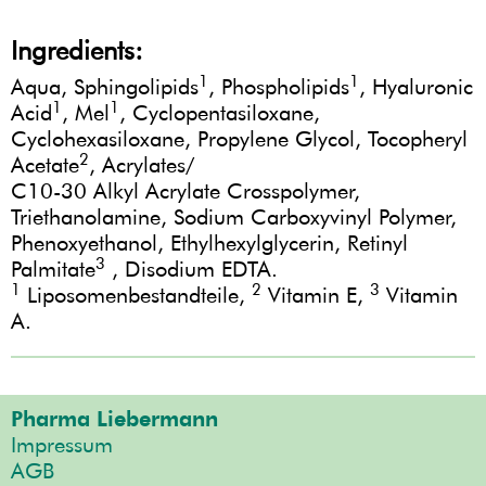
Ingredients:
1
1
Aqua, Sphingolipids
, Phospholipids
, Hyaluronic
1
1
Acid
, Mel
, Cyclopentasiloxane,
Cyclohexasiloxane, Propylene Glycol, Tocopheryl
2
Acetate
, Acrylates/
C10-30 Alkyl Acrylate Crosspolymer,
Triethanolamine, Sodium Carboxyvinyl Polymer,
Phenoxyethanol, Ethylhexylglycerin, Retinyl
3
Palmitate
, Disodium EDTA.
1
2
3
Liposomenbestandteile,
Vitamin E,
Vitamin
A.
Pharma Liebermann
Impressum
AGB