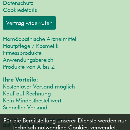
Datenschutz
Cookiedetails
Vertrag widerrufen
Homöopathische Arzneimittel
Hautpflege / Kosmetik
Fitnessprodukte
Anwendungsbereich
Produkte von A bis Z
Ihre Vorteile:
Kostenloser Versand möglich
Kauf auf Rechnung
Kein Mindestbestellwert
Schneller Versand
Alle Preise inkl. gesetzl. Mehrwertsteuer
Für die Bereitstellung unserer Dienste werden nur
zzgl. 5,80 € Versandkosten,
technisch notwendige Cookies verwendet.